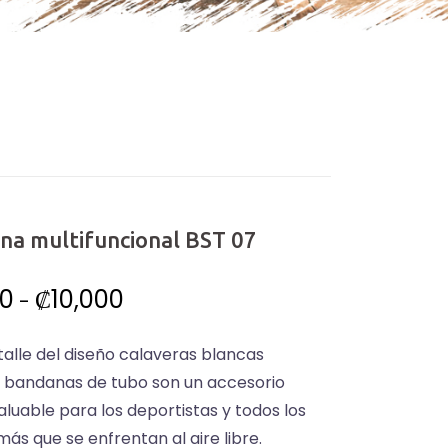
na multifuncional BST 07
Rango
00
₡
10,000
-
de
alle del diseño calaveras blancas
precios:
s bandanas de tubo son un accesorio
desde
aluable para los deportistas y todos los
₡7,500
ás que se enfrentan al aire libre.