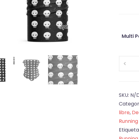
Multi 
Bandan
multifun
BST
07
cantida
SKU:
N/
Categor
libre
,
De
Running
Etiqueta
Running