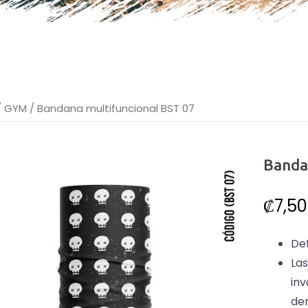
/
GYM
/ Bandana multifuncional BST 07
Banda
₡
7,5
Det
La
inv
dem