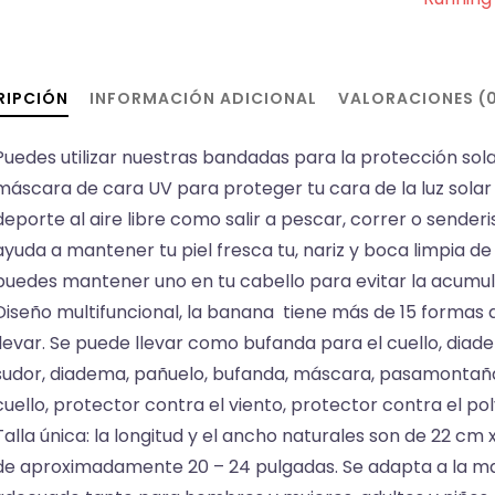
RIPCIÓN
INFORMACIÓN ADICIONAL
VALORACIONES (
Puedes utilizar nuestras bandadas para la protección sola
máscara de cara UV para proteger tu cara de la luz solar 
deporte al aire libre como salir a pescar, correr o sender
ayuda a mantener tu piel fresca tu, nariz y boca limpia de
puedes mantener uno en tu cabello para evitar la acumul
Diseño multifuncional, la banana tiene más de 15 formas de
llevar. Se puede llevar como bufanda para el cuello, dia
sudor, diadema, pañuelo, bufanda, máscara, pasamontañas
cuello, protector contra el viento, protector contra el p
Talla única: la longitud y el ancho naturales son de 22 cm 
de aproximadamente 20 – 24 pulgadas. Se adapta a la m