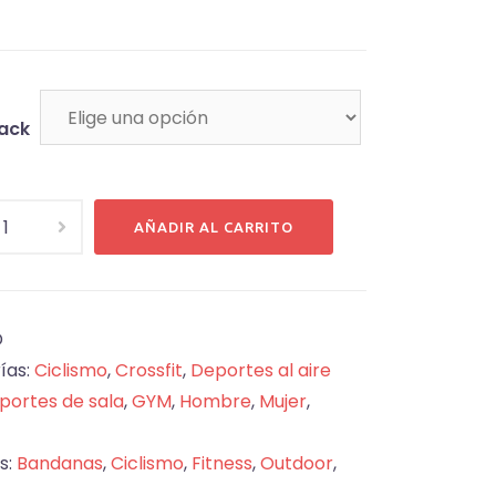
hasta
₡10,000
Pack
a
AÑADIR AL CARRITO
cional
d
D
ías:
Ciclismo
,
Crossfit
,
Deportes al aire
portes de sala
,
GYM
,
Hombre
,
Mujer
,
s:
Bandanas
,
Ciclismo
,
Fitness
,
Outdoor
,