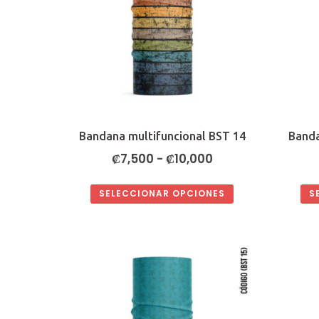
Bandana multifuncional BST 14
Banda
Rango
₡
7,500
-
₡
10,000
de
SELECCIONAR OPCIONES
S
precios:
Este
desde
producto
₡7,500
tiene
hasta
múltiples
₡10,000
variantes.
Las