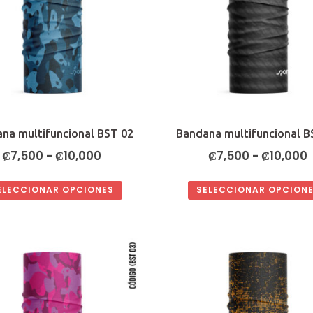
na multifuncional BST 02
Bandana multifuncional B
Rango
₡
7,500
-
₡
10,000
₡
7,500
-
₡
10,000
de
ELECCIONAR OPCIONES
SELECCIONAR OPCION
precios:
p
Este
Este
desde
producto
producto
₡7,500
tiene
tiene
hasta
múltiples
múltiples
₡10,000
variantes.
variantes.
Las
Las