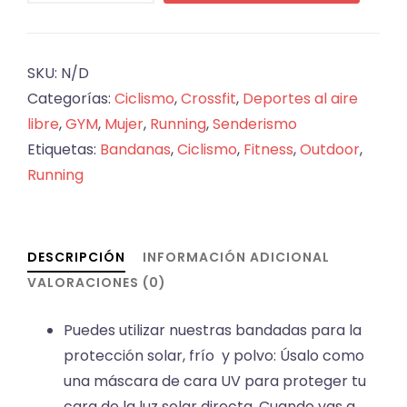
BST
15
cantidad
SKU:
N/D
Categorías:
Ciclismo
,
Crossfit
,
Deportes al aire
libre
,
GYM
,
Mujer
,
Running
,
Senderismo
Etiquetas:
Bandanas
,
Ciclismo
,
Fitness
,
Outdoor
,
Running
DESCRIPCIÓN
INFORMACIÓN ADICIONAL
VALORACIONES (0)
Puedes utilizar nuestras bandadas para la
protección solar, frío y polvo: Úsalo como
una máscara de cara UV para proteger tu
cara de la luz solar directa. Cuando vas a