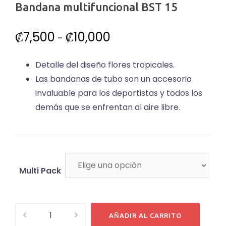
Bandana multifuncional BST 15
Rango
₡
7,500
₡
10,000
-
de
Detalle del diseño flores tropicales.
precios:
Las bandanas de tubo son un accesorio
desde
invaluable para los deportistas y todos los
₡7,500
demás que se enfrentan al aire libre.
hasta
₡10,000
Multi Pack
Bandana
AÑADIR AL CARRITO
multifuncional