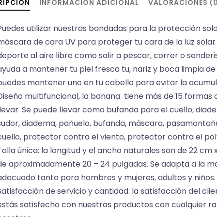
RIPCIÓN
INFORMACIÓN ADICIONAL
VALORACIONES (
Puedes utilizar nuestras bandadas para la protección sola
máscara de cara UV para proteger tu cara de la luz solar 
deporte al aire libre como salir a pescar, correr o sender
ayuda a mantener tu piel fresca tu, nariz y boca limpia de
puedes mantener uno en tu cabello para evitar la acumul
Diseño multifuncional, la banana tiene más de 15 formas de
llevar. Se puede llevar como bufanda para el cuello, dia
sudor, diadema, pañuelo, bufanda, máscara, pasamontañas
cuello, protector contra el viento, protector contra el p
Talla única: la longitud y el ancho naturales son de 22 cm 
de aproximadamente 20 – 24 pulgadas. Se adapta a la m
adecuado tanto para hombres y mujeres, adultos y niños.
Satisfacción de servicio y cantidad: la satisfacción del cl
estás satisfecho con nuestros productos con cualquier r