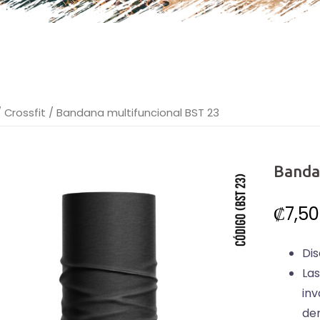
/
Crossfit
/ Bandana multifuncional BST 23
Banda
₡
7,5
Dis
La
inv
dem