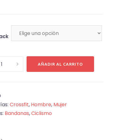
hasta
₡10,000
Pack
a
AÑADIR AL CARRITO
cional
d
D
ías:
Crossfit
,
Hombre
,
Mujer
s:
Bandanas
,
Ciclismo