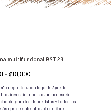
na multifuncional BST 23
Rango
00
₡
10,000
-
de
eño negro liso, con logo de Sportic
precios:
s bandanas de tubo son un accesorio
desde
aluable para los deportistas y todos los
₡7,500
ás que se enfrentan al aire libre.