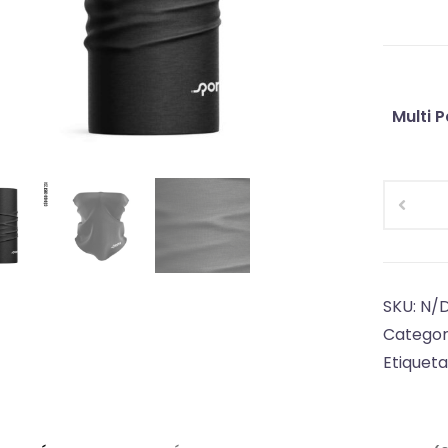
Multi 
Bandan
multifun
BST
23
cantida
SKU:
N/
Categor
Etiqueta